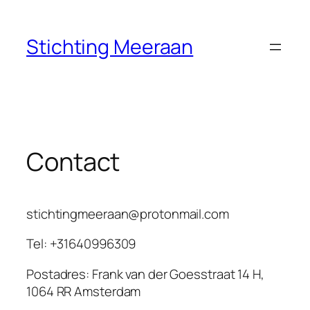
Ga
naar
Stichting Meeraan
de
inhoud
Contact
stichtingmeeraan@protonmail.com
Tel: +31640996309
Postadres: Frank van der Goesstraat 14 H,
1064 RR Amsterdam