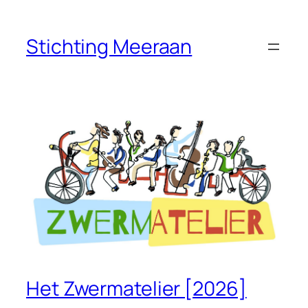
Ga
naar
Stichting Meeraan
de
inhoud
Het Zwermatelier [2026]